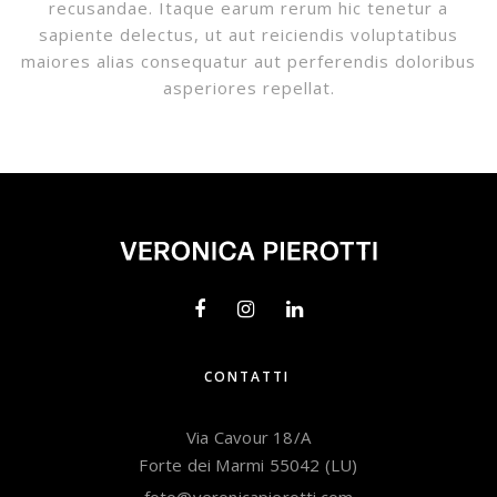
recusandae. Itaque earum rerum hic tenetur a
sapiente delectus, ut aut reiciendis voluptatibus
maiores alias consequatur aut perferendis doloribus
asperiores repellat.
CONTATTI
Via Cavour 18/A
Forte dei Marmi 55042 (LU)