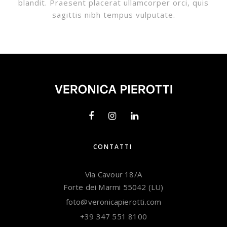
blandit. Praesent placerat ullamcorper orci, quis
sagittis nibh tempus vulputate.
CONTATTI
Via Cavour 18/A
Forte dei Marmi 55042 (LU)
foto@veronicapierotti.com
+39 347 551 8100