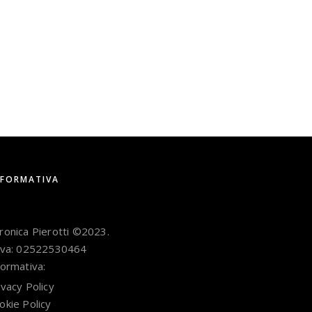
NFORMATIVA
ronica Pierotti ©2023.
Iva: 02522530464
formativa:
ivacy Policy
okie Policy