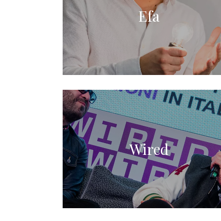
Efa
Wired