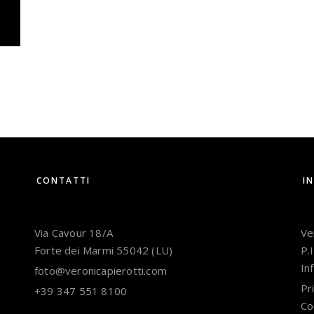
CONTATTI
I
Via Cavour 18/A
Ve
Forte dei Marmi 55042 (LU)
P.
In
foto@veronicapierotti.com
Pr
+39 347 551 8100
Co