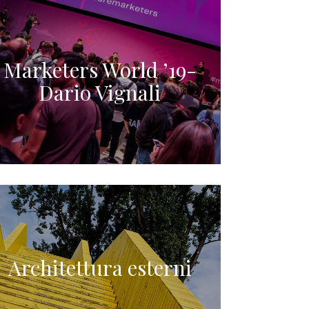
Marketers World ’19-
Dario Vignali
Architettura esterni