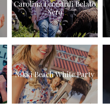
Carolina Leonardi Belato
Nero
Nikki Beach White Party