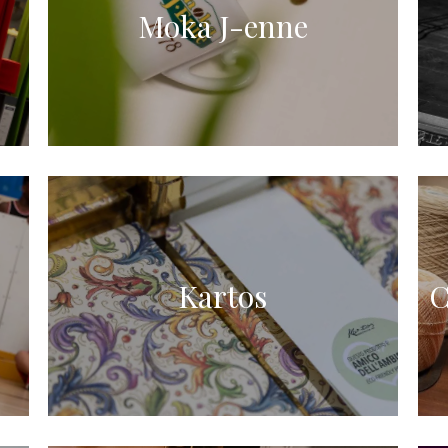
Moka J-enne
Kartos
C