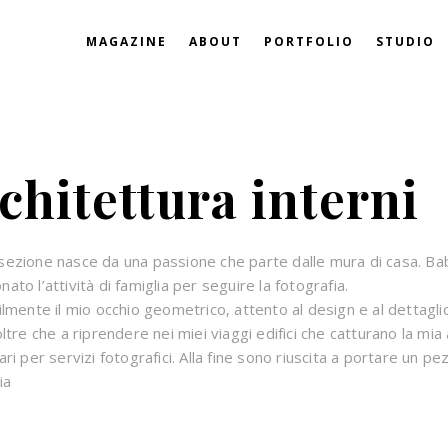
MAGAZINE
ABOUT
PORTFOLIO
STUDIO
chitettura interni
ezione nasce da una passione che parte dalle mura di casa. Ba
ato l’attività di famiglia per seguire la fotografia.
ilmente il mio occhio geometrico, attento al design e al dettaglio
oltre che a riprendere nei miei viaggi edifici che catturano la mi
ari per servizi fotografici. Alla fine sono riuscita a portare un p
ia