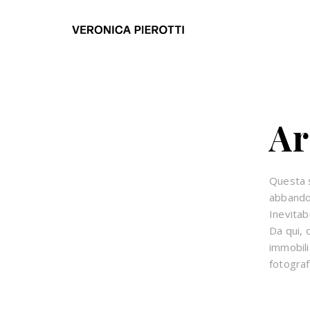
Ar
Questa s
abbandon
Inevitab
Da qui, 
immobili
fotograf