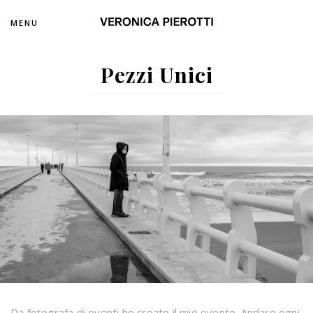
MENU
Pezzi Unici
Da fotografa di eventi ho creato il mio evento. Andare ogni